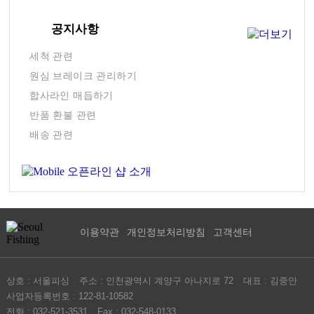
공지사항
세척 관련
원심 브레이크 관리하기
합사라인 매듭하기
반품 환불 관련
배송 관련
이용약관
개인정보처리방침
고객센터
상호 : 서울피싱
주소 : 인천광역시 계양구 아나지로 72
대표 : 김중안
사업자등록번호 : 122-81-10582
전화 : 032-521-3531
Fax : 032-548-0133